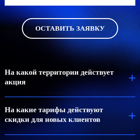
ОСТАВИТЬ ЗАЯВКУ
На какой территории действует
акция
Акция действует на территории Казахстана,
На какие тарифы действуют
Кыргызстана и Узбекистана. (для Битрикс24,
скидки для новых клиентов
созданных в зоне .KZ) при покупке как
напрямую, так и через партнеров компании «1С-
Битрикс Казахстан».